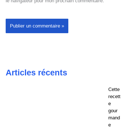
le navigateur pour mon prochain commentaire.
Articles récents
Cette
recett
e
gour
mand
e