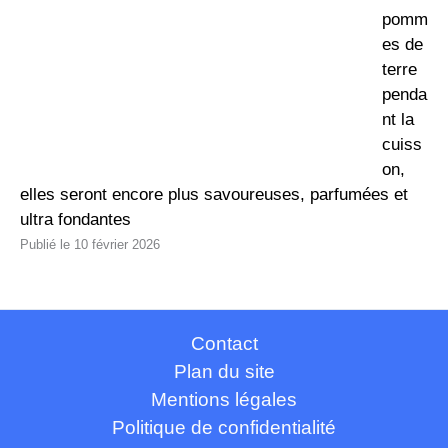
pomm
es de
terre
penda
nt la
cuiss
on,
elles seront encore plus savoureuses, parfumées et
ultra fondantes
10 février 2026
Contact
Plan du site
Mentions légales
Politique de confidentialité