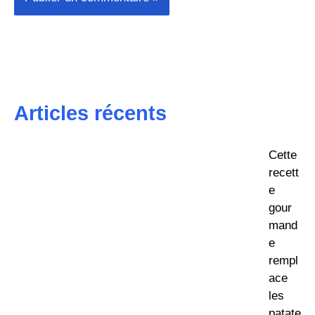
Articles récents
Cette
recett
e
gour
mand
e
rempl
ace
les
patate