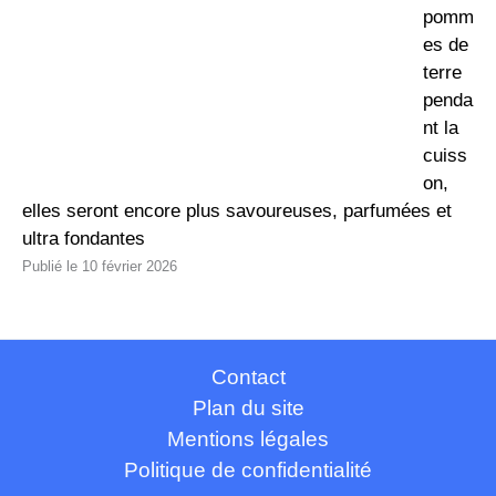
pomm
es de
terre
penda
nt la
cuiss
on,
elles seront encore plus savoureuses, parfumées et
ultra fondantes
10 février 2026
Contact
Plan du site
Mentions légales
Politique de confidentialité