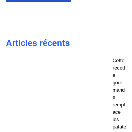
Articles récents
Cette
recett
e
gour
mand
e
rempl
ace
les
patate