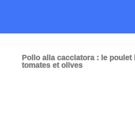
Aller
au
contenu
Pollo alla cacciatora : le poule
tomates et olives