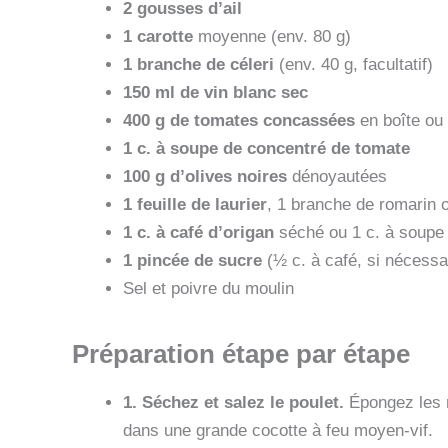
2 gousses d’ail
1 carotte
moyenne (env. 80 g)
1 branche de céleri
(env. 40 g, facultatif)
150 ml de vin blanc sec
400 g de tomates concassées
en boîte ou
1 c. à soupe de concentré de tomate
100 g d’olives noires
dénoyautées
1 feuille de laurier
, 1 branche de romarin 
1 c. à café d’origan
séché ou 1 c. à soupe f
1 pincée de sucre
(½ c. à café, si nécessa
Sel et poivre du moulin
Préparation étape par étape
1. Séchez et salez le poulet.
Épongez les m
dans une grande cocotte à feu moyen‑vif.