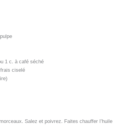
 pulpe
ou 1 c. à café séché
rais ciselé
ire)
orceaux. Salez et poivrez. Faites chauffer l’huile