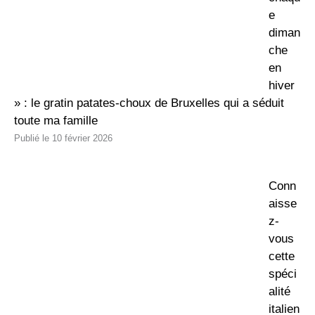
e
diman
che
en
hiver
» : le gratin patates-choux de Bruxelles qui a séduit
toute ma famille
10 février 2026
Conn
aisse
z-
vous
cette
spéci
alité
italien